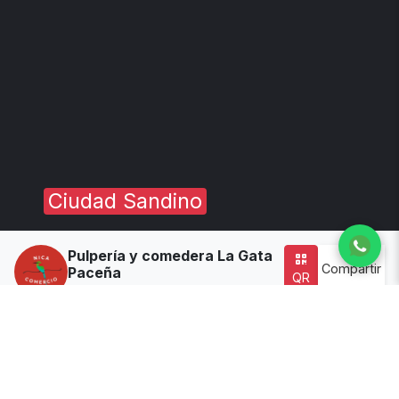
Ciudad Sandino
Pulpería y comedera La Gata
Compartir
Paceña
QR
Dirección:
Carretera a Xiloa, puente miraflores 100mts
al norte sobre la pista
Tiempo delivery:
35
Disponibilidad:
🔴 Cerrado
(Ver horario)