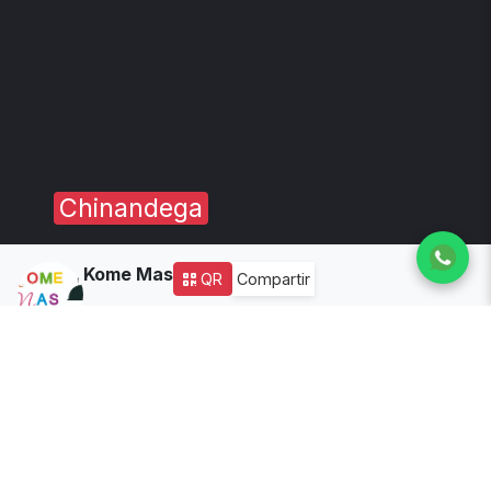
Chinandega
Kome Mas
QR
Compartir
4
años de experiencia
Tiempo delivery:
35
Disponibilidad:
🔴 Cerrado
(Ver horario)
Todos los productos