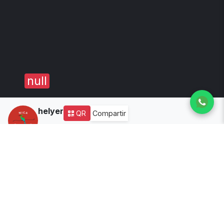
null
helyer
QR
Compartir
1
año de experiencia
Disponibilidad:
🟢 Abierto
Todos los productos
No hay productos disponibles.