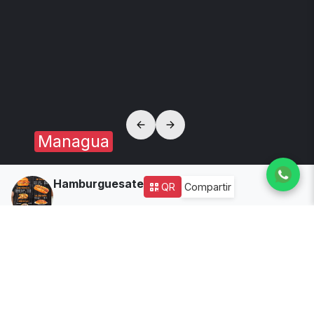
Managua
Hamburguesate
QR
Compartir
2
años de experiencia
Dirección:
Restaurante el Madroño 2 cuadras arribas
Disponibilidad:
🟢 Abierto
Todos los productos
Hamburguesa cochinita