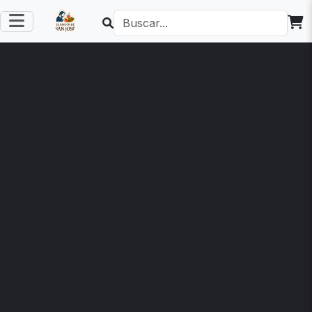
"ARETES
INOXIDABLE
DE ACERO
"
INOXIDABLE"
cadena de balin
doble dijen
aretes
geométrico doble
C$ 450
tono
C$ 260