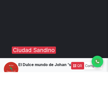
Ciudad Sandino
El Dulce mundo de Johan 's
QR
Compartir
Dirección:
Zona 8 de la farmacia San Benito 7 c al sur
1/2 arriba 20 vrs. Al sur
Tiempo delivery:
35
Disponibilidad:
🔴 Cerrado
(Ver horario)
Todos los productos