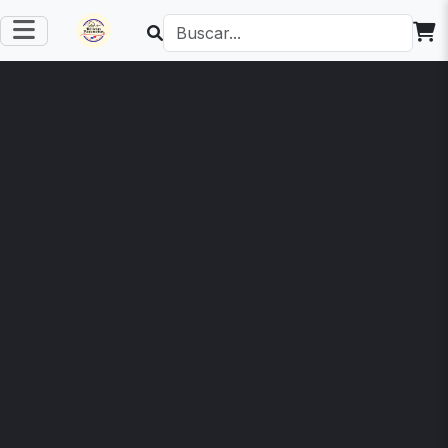
CARNE "
Sopa de res al
mejor estilo
panameño
C$ 180