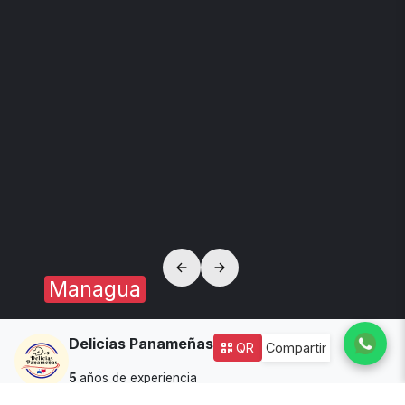
Managua
Delicias Panameñas
QR
Compartir
5
años de experiencia
Dirección:
Clínica Don Bosco