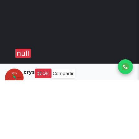
null
crys
QR
Compartir
1
año de experiencia
Disponibilidad:
🔴 Cerrado
(Ver horario)
Todos los productos
No hay productos disponibles.