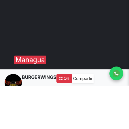
Managua
BURGERWINGS
QR
Compartir
3
años de experiencia
Dirección:
German Pomares Ordóñez Park
Tiempo delivery:
15
Disponibilidad:
🔴 Cerrado
(Ver horario)
Todos los productos