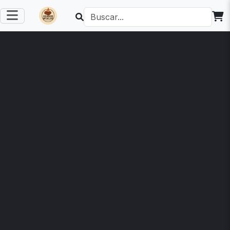
SANDIA"
Sandía fresca y
rojitas
C$ 60