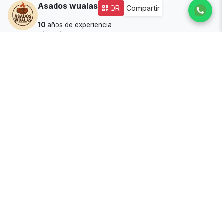
Asados wualas
QR
Compartir
10
años de experiencia
Dirección:
Paliguadalupe una imedia norte
Tiempo delivery:
30
Disponibilidad:
🟢 Abierto
Todos los productos
Asado res Pollo y cerdo
File res salsa jalañena
C$100
C$100
Ver producto
Añadir a pedido
Ver producto
Añadir a pedido
Batidos wualas
Batidos granizados de fruta y
leche
C$60
C$70
Ver producto
Añadir a pedido
Ver producto
Añadir a pedido
Batido sandia