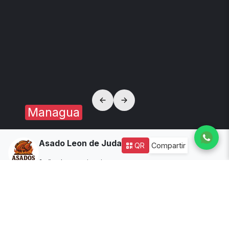
Managua
Asado Leon de Juda
QR
Compartir
1
año de experiencia
Dirección:
Enel central 2c sur, 4 abajo, 4 al sur
Tiempo delivery:
20
Disponibilidad:
🟢 Abierto
Todos los productos