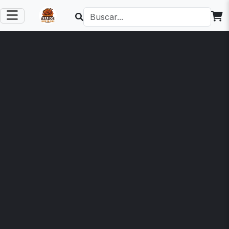
ASADO"
Pollo asado al
carbón
C$ 350