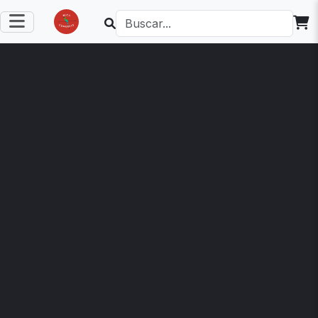
BAÑAR"
Alitas rostizadas
con papas fritas
salsas de
preferencia y
ensalada
coleslauw
C$ 280