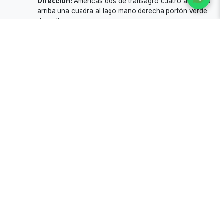
Dirección:
Américas dos de transagro cuatro andenes
arriba una cuadra al lago mano derecha portón verde
de malla
Disponibilidad:
🟢 Abierto
Todos los productos
Alitas rostizadas bañadas o sin
Nachos
bañar
C$280
C$250
Ver producto
Añadir a pedido
Ver producto
Añadir a pedido
Hamburguesas
Burrito
C$150
C$150
Ver producto
Añadir a pedido
Ver producto
Añadir a pedido
Extras de Paps fritas
Quesadillas
C$70
C$150
Ver producto
Añadir a pedido
Ver producto
Añadir a pedido